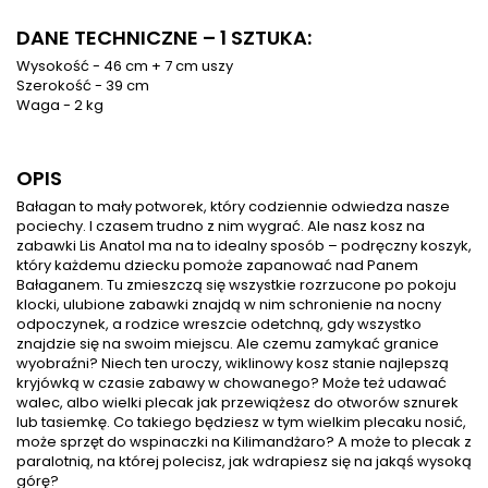
DANE TECHNICZNE – 1 SZTUKA:
Wysokość - 46 cm + 7 cm uszy
Szerokość - 39 cm
Waga - 2 kg
OPIS
Bałagan to mały potworek, który codziennie odwiedza nasze
pociechy. I czasem trudno z nim wygrać. Ale nasz kosz na
zabawki Lis Anatol ma na to idealny sposób – podręczny koszyk,
który każdemu dziecku pomoże zapanować nad Panem
Bałaganem. Tu zmieszczą się wszystkie rozrzucone po pokoju
klocki, ulubione zabawki znajdą w nim schronienie na nocny
odpoczynek, a rodzice wreszcie odetchną, gdy wszystko
znajdzie się na swoim miejscu. Ale czemu zamykać granice
wyobraźni? Niech ten uroczy, wiklinowy kosz stanie najlepszą
kryjówką w czasie zabawy w chowanego? Może też udawać
walec, albo wielki plecak jak przewiążesz do otworów sznurek
lub tasiemkę. Co takiego będziesz w tym wielkim plecaku nosić,
może sprzęt do wspinaczki na Kilimandżaro? A może to plecak z
paralotnią, na której polecisz, jak wdrapiesz się na jakąś wysoką
górę?