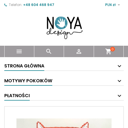

Telefon:
+48 604 468 947
PLN zł
0



shopping_cart
STRONA GŁÓWNA
MOTYWY POKOIKÓW
PŁATNOŚCI