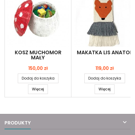
KOSZ MUCHOMOR
MAKATKA LIS ANATOL
MAŁY
Cena
Cena
150,00 zł
119,00 zł
Dodaj do koszyka
Dodaj do koszyka
Więcej
Więcej

PRODUKTY