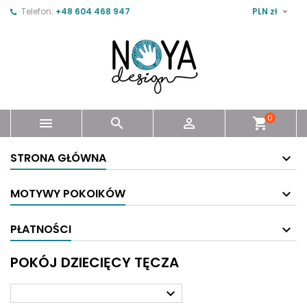

Telefon:
+48 604 468 947
PLN zł
0



shopping_cart
STRONA GŁÓWNA
MOTYWY POKOIKÓW
PŁATNOŚCI
POKÓJ DZIECIĘCY TĘCZA
