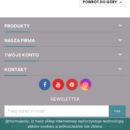
POWRÓT DO GÓRY


PRODUKTY

NASZA FIRMA

TWOJE KONTO

KONTAKT
NEWSLETTER
Chcę otrzymywać e-mail newsletter – informacje o
Informujemy, iż nasz sklep internetowy wykorzystuje technologię
promocjach i nowościach w sklepie NOYA Design oraz o
plików cookies a jednocześnie nie zbiera