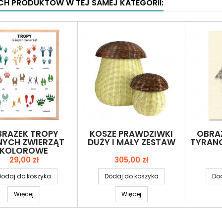
YCH PRODUKTÓW W TEJ SAMEJ KATEGORII:
RAZEK TROPY
KOSZE PRAWDZIWKI
OBRA
NYCH ZWIERZĄT
DUŻY I MAŁY ZESTAW
TYRANO
KOLOROWE
Cena
Cena
29,00 zł
305,00 zł
Dodaj do koszyka
Dodaj do koszyka
Dod
Więcej
Więcej