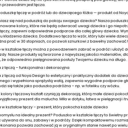
przewodnim jest tęcza.
poduszkę tęczę w podróż lub do dziecięcego łóżka — produkt od Noy
iasz się nad poduszką do pokoju swojego dziecka? Nasza poduszka 
onowane kolory, które nie będą odwracać uwagi dziecka i go niepotr
e tęczy, zapewni odpowiednie podparcie dla całej głowy dziecka. Wy
 kładzenia dziecka. Dodatkowo tęcza to wzór, który lubi wiele dzie
żna prać w 30 stopniach, co pozwoli sznurkowi z bawełny zachować t
 w kształcie tęczy można z powodzeniem zabrać w podróż i ułożyć do
azdy. Nasze produkty są tworzone z najwyższej jakości materiałów, 
 że odpowiednio pielęgnowana posłuży Twojemu dziecku na długo.
z tęczą – funkcjonalna i dekoracyjna
z tęczą od Noya Design to estetyczny i praktyczny dodatek do dziec
nego i wypełniona sprężystą watą, zapewnia wygodne podparcie gł
dzi się także jako poduszka podróżna – np. w foteliku czy wózku.
 kolory i tęczowy kształt czynią ją dekoracją, którą małe dzieci poko
wyjątkowy prezent dla malucha. Miła w dotyku, łatwa w pielęgnacji i tr
w kształcie tęczy – prezent, który pokocha każde dziecko
omysłu na idealny prezent? Poduszka w kształcie tęczy to świetny pr
 używana do snu, zabawy i w podróży. Dzięki kompaktowemu rozmia
ykonania pozwala zachować ją w oryginalnym stanie nawet po wielu