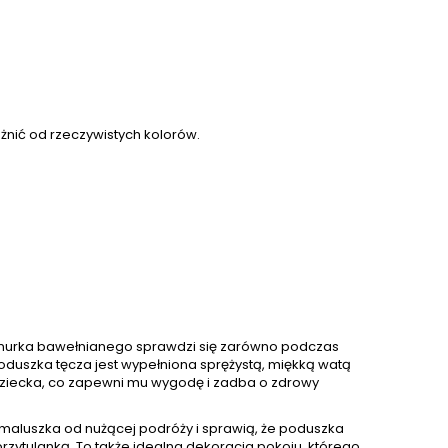
żnić od rzeczywistych kolorów.
nurka bawełnianego sprawdzi się zarówno podczas
oduszka tęcza jest wypełniona sprężystą, miękką watą
dziecka, co zapewni mu wygodę i zadba o zdrowy
 maluszka od nużącej podróży i sprawią, że poduszka
zytulanką. To także idealna dekoracja pokoju, którego