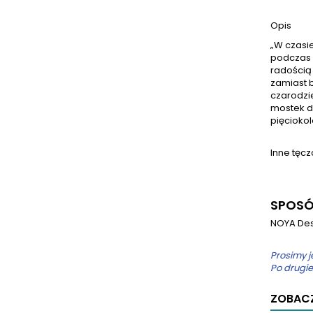
Opis
„W czasie
podczas 
radością
zamiast b
czarodzi
mostek dl
pięciokol
Inne tęc
SPOSÓ
NOYA Des
Prosimy j
Po drugie
ZOBACZ