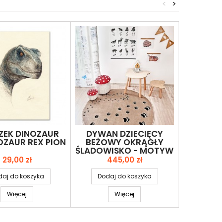
<
>
ZEK DINOZAUR
DYWAN DZIECIĘCY
KOSZ 
ZAUR REX PION
BEŻOWY OKRĄGŁY
ŻOŁ
ŚLADOWISKO - MOTYW
LEŚNY 3D
Cena
Cena
C
29,00 zł
445,00 zł
2
aj do koszyka
Dodaj do koszyka
Dodaj
Więcej
Więcej