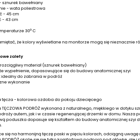
 - sznurek bawełniany
nie - wata poliestrowa
ć - 45 cm
 - 43 cm
o
emperaturze 30
C
miętać, że kolory wyświetlane na monitorze mogą się nieznacznie ró
owe zalety
i rozciągliwy materiał (sznurek bawełniany)
ste wypełnienie, dopasowujące się do budowy anatomicznej szyi
t idealny do zabrania w podróż
czne wykonanie
 tęcza - kolorowa ozdoba do pokoju dziecięcego
 TĘCZOWA PODRÓŻ wykonana z naturalnego, miękkiego w dotyku sz
odroży autem, jak i w czasie regenerującej drzemki w domu. Nasza p
ową poduszka dopasuje się kształtem do budowy anatomicznej szyi 
p.
ce się na harmonijną tęczę paski w pięciu kolorach, odciągną uwagę
PODRÓŻ okaże się nie tylko komfortową podporą pod główkę, ale i pr