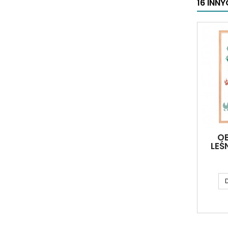
16 INN
OB
LEŚ