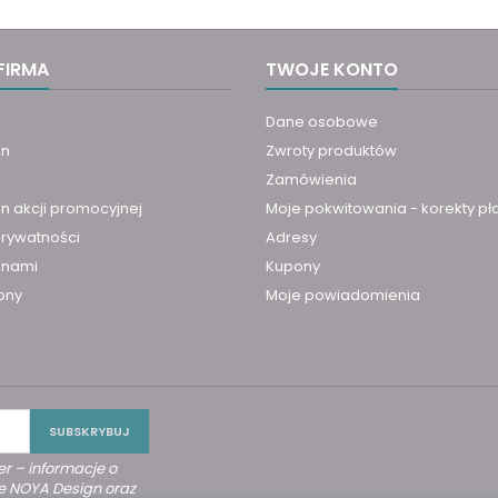
FIRMA
TWOJE KONTO
Dane osobowe
in
Zwroty produktów
Zamówienia
n akcji promocyjnej
Moje pokwitowania - korekty pł
prywatności
Adresy
z nami
Kupony
ony
Moje powiadomienia
r – informacje o
e NOYA Design oraz