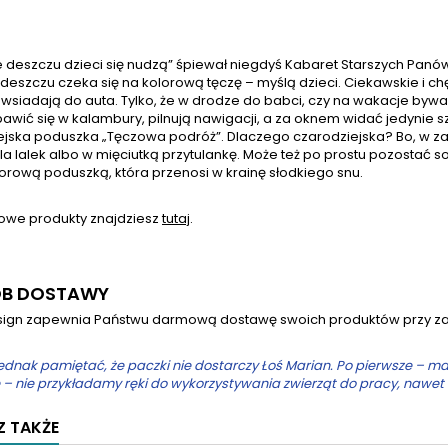
 deszczu dzieci się nudzą” śpiewał niegdyś Kabaret Starszych Panów
deszczu czeka się na kolorową tęczę – myślą dzieci. Ciekawskie i c
 wsiadają do auta. Tylko, że w drodze do babci, czy na wakacje by
awić się w kalambury, pilnują nawigacji, a za oknem widać jedynie s
ejska poduszka „Tęczowa podróż”. Dlaczego czarodziejska? Bo, w zal
a lalek albo w mięciutką przytulankę. Może też po prostu pozostać s
orową poduszką, która przenosi w krainę słodkiego snu.
zowe produkty znajdziesz
tutaj
.
B DOSTAWY
ign zapewnia Państwu darmową dostawę swoich produktów przy zak
ednak pamiętać, że paczki nie dostarczy Łoś Marian. Po pierwsze – ma z
 – nie przykładamy ręki do wykorzystywania zwierząt do pracy, nawet
 TAKŻE