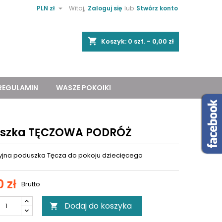

PLN zł
Witaj,
Zaloguj się
lub
Stwórz konto
shopping_cart
Koszyk:
0
szt. - 0,00 zł
REGULAMIN
WASZE POKOIKI
szka TĘCZOWA PODRÓŻ
jna poduszka Tęcza do pokoju dziecięcego
0 zł
Brutto
Dodaj do koszyka
