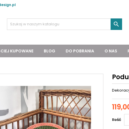
esign.pl

ŚCIEJ KUPOWANE
BLOG
DO POBRANIA
O NAS
Podu
Dekoracy
119,0
Ilość