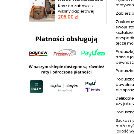
motywem 
Kosz na zabawki z
wikliny papierowej
Zabierz 
Cena
205,00 zł
Zastanaw
swoje st
kształci
przypadku
tęczę mo
Poduszkę
trakcie j
pewność,
Poduszka 
Poduszka 
bawełnia
ale spraw
Delikatne
czy jako 
Poduszka 
Szukasz p
może być
jakość w