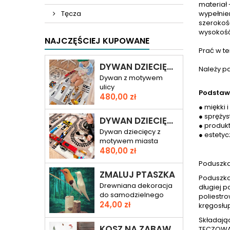
materiał
Tęcza
wypełnie
szerokoś
wysokość
NAJCZĘŚCIEJ KUPOWANE
Prać w t
DYWAN DZIECIĘCY DROGA PRZEZ MIASTO
Należy pa
Dywan z motywem
ulicy
Podstaw
Cena
480,00 zł
● miękki 
● spręży
DYWAN DZIECIĘCY ULICA I TORY – RAJD PRZEZ MIASTO
● produk
Dywan dziecięcy z
● estety
motywem miasta
Cena
480,00 zł
Poduszka
ZMALUJ PTASZKA
Poduszka
Drewniana dekoracja
długiej p
do samodzielnego
poliestr
Cena
pomalowania
24,00 zł
kręgosłu
Składają
KOSZ NA ZABAWKI MIŚ KAROL
TĘCZOWA 