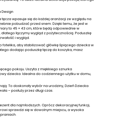
a Design
tęcza wpasuje się do każdej aranżacji ze względu na
zebnie pobudzać przed snem. Dzięki temu, że jest w
miary to 45 × 43 cm, które będą odpowiednie w
ci, dlatego łączymy wygląd z pożytecznością. Poduszkę
rwałość i wygląd.
 fotelika, aby stabilizować główkę śpiącego dziecka w
dlatego dodając poduszkę tęczę do koszyka, masz
ięcego pokoju. Uszyta z miękkiego sznurka
owy dziecka. Idealna do codziennego użytku w domu,
chają. To doskonały wybór na urodziny, Dzień Dziecka
wała – posłuży przez długi czas.
ezent dla najmłodszych. Oprócz dekoracyjnej funkcji,
rowi sprawdzi się w dowolnym miejscu, a wysoka
 praniach.