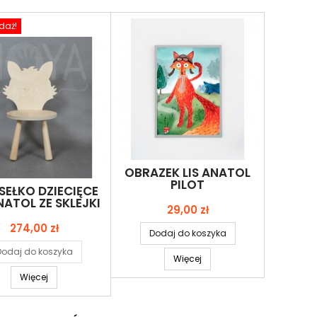
daż!
OBRAZEK LIS ANATOL
PILOT
SEŁKO DZIECIĘCE
NATOL ZE SKLEJKI
Cena
29,00 zł
Cena
274,00 zł
Dodaj do koszyka
Dodaj do koszyka
Więcej
Więcej