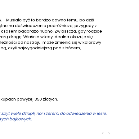
. - Musiało być to bardzo dawno temu, bo dziś
hętne na doświadczenie podróżniczej przygody z
wa czasem baaardzo nudno. Zwłaszcza, gdy rodzice
zarą drogę. Właśnie wtedy idealna okazuje się
eżności od nastroju, może zmienić się w kolorowy
obą, czyli najwygodniejszą pod słońcem,
upach powyżej 350 złotych.
byt wiele dziupli, nor i żeremi do odwiedzenia w lesie.
 tych bajkowych.
<
>