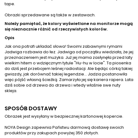
tape.
Obrazki sprzedawane są także w zestawach.
Należy pamiętać, że kolory wyświetlane na monitorze mogą
się nieznacznie różnić od rzeczywistych kolorów.
Opis
Jak ona potrafi układać słowa! Swoimi zabawnymi rymami
Jadwiga rozbawia do łez. Jadwiga od początku wiedziała, że jej
przeznaczeniem jest muzyka. Już jej mama zasłynęła przed laty
wielkim hitem o wdzięcznym tytule "Hu-hu w locie". Ta piosenka
do dziś jest przebojem leśnej radiostacji. Ale będąc córką takiej
gwiazdy, jak dorównać takiej legendzie... Jadzia postanowiła
więc pójść własną ścieżką. Zamarzyła jej się kariera rapera. Lata
dziś sobie od drzewa do drzewa i wtedy właśnie swe nuty
skleja.
SPOSÓB DOSTAWY
Obrazek jest wysyłany w bezpiecznej kartonowej kopercie.
NOYA Design zapewnia Państwu darmową dostawę swoich
produktów przy zakupach powyżej 350 złotych.