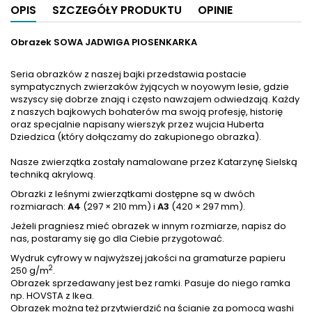
OPIS
SZCZEGÓŁY PRODUKTU
OPINIE
Obrazek SOWA JADWIGA PIOSENKARKA
Seria obrazków z naszej bajki przedstawia postacie
sympatycznych zwierzaków żyjących w noyowym lesie, gdzie
wszyscy się dobrze znają i często nawzajem odwiedzają. Każdy
z naszych bajkowych bohaterów ma swoją profesję, historię
oraz specjalnie napisany wierszyk przez wujcia Huberta
Dziedzica (który dołączamy do zakupionego obrazka).
Nasze zwierzątka zostały namalowane przez Katarzynę Sielską
techniką akrylową.
Obrazki z leśnymi zwierzątkami dostępne są w dwóch
rozmiarach:
A4
(297 × 210 mm) i
A3
(420 × 297 mm).
Jeżeli pragniesz mieć obrazek w innym rozmiarze, napisz do
nas, postaramy się go dla Ciebie przygotować.
Wydruk cyfrowy w najwyższej jakości na gramaturze papieru
2
250 g/m
.
Obrazek sprzedawany jest bez ramki. Pasuje do niego ramka
np. HOVSTA z Ikea.
Obrazek można też przytwierdzić na ścianie za pomocą washi