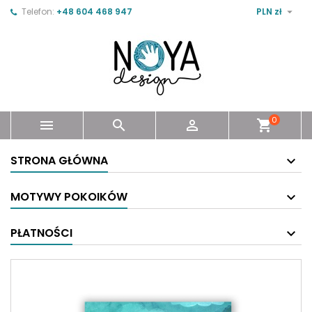

Telefon:
+48 604 468 947
PLN zł
0



shopping_cart
STRONA GŁÓWNA
MOTYWY POKOIKÓW
PŁATNOŚCI