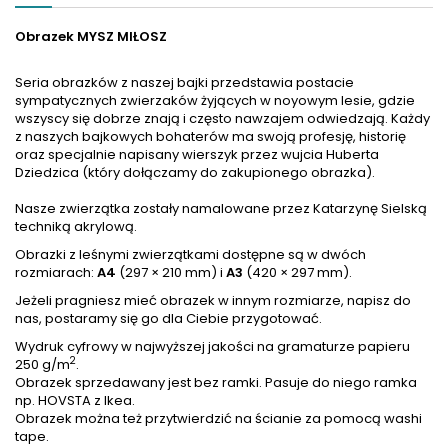
Obrazek MYSZ MIŁOSZ
Seria obrazków z naszej bajki przedstawia postacie
sympatycznych zwierzaków żyjących w noyowym lesie, gdzie
wszyscy się dobrze znają i często nawzajem odwiedzają. Każdy
z naszych bajkowych bohaterów ma swoją profesję, historię
oraz specjalnie napisany wierszyk przez wujcia Huberta
Dziedzica (który dołączamy do zakupionego obrazka).
Nasze zwierzątka zostały namalowane przez Katarzynę Sielską
techniką akrylową.
Obrazki z leśnymi zwierzątkami dostępne są w dwóch
rozmiarach:
A4
(297 × 210 mm) i
A3
(420 × 297 mm).
Jeżeli pragniesz mieć obrazek w innym rozmiarze, napisz do
nas, postaramy się go dla Ciebie przygotować.
Wydruk cyfrowy w najwyższej jakości na gramaturze papieru
2
250 g/m
.
Obrazek sprzedawany jest bez ramki. Pasuje do niego ramka
np. HOVSTA z Ikea.
Obrazek można też przytwierdzić na ścianie za pomocą washi
tape.