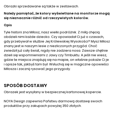
Obrazki sprzedawane są także w zestawach.
Należy pamiętać, że kolory wyświetlane na monitorze mogą
się nieznacznie różnić od rzeczywistych kolorów.
Opis
Tyle historii zna Miłosz, nasz wielki podróżnik. Z miłą chęcią
obdzieli nimi każde dziecko. Czy opowiadał Ci już o czasach,
gdy przebywał w służbie Jej Królewskiej Wysokości? Mysz Miłosz
znany jest w naszym lesie z niezliczonych przygód. Choć
zwiedził już cały świat, nigdy nie zadziera nosa. Zawsze chętnie
dzieli się wspomnieniami z Jawy czy Timbuktu. A jeśli nie wiesz,
gdzie te miejsca znajdują się na mapie, on właśnie pokaże Ci je
i opisze tak, jakbyś tam był. Wsłuchaj się w magiczne opowieści
Miłosza i zacznij rysować jego przygody.
SPOSÓB DOSTAWY
Obrazek jest wysyłany w bezpiecznej kartonowej kopercie.
NOYA Design zapewnia Państwu darmową dostawę swoich
produktów przy zakupach powyżej 350 złotych.