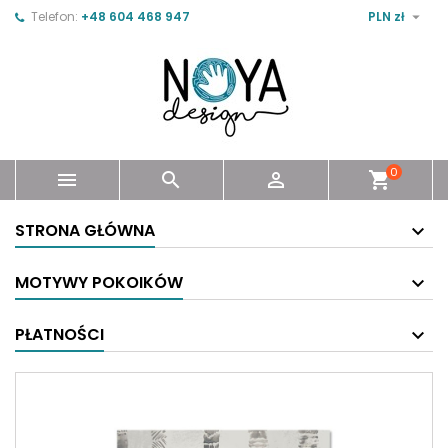

Telefon:
+48 604 468 947
PLN zł
0



shopping_cart
STRONA GŁÓWNA
MOTYWY POKOIKÓW
PŁATNOŚCI