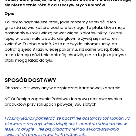
się nieznacznie różnić od rzeczywistych kolorów.
Opis
Kolibry to najmniejsze ptaki, jakie możemy spotkać, a ich
gniazda są wielkości orzecha włoskiego. To ptaki, które maja
doskonały wzrok i widzą nawet więcej kolorów niż ty. Kolibry
łapią w locie małe owady, ale głównie żywią się nektarem
kwiatów. Trzeba dodać, że to niezwykłe łakomczuchy, bo
potrafią zjeść 3 razy więcej pokarmu, niż same ważą. Kolibry,
mimo iż mają nóżki, nie potrafią chodzić, ale za to jako jedyne
ptaki mogą latać do tyłu.
SPOSÓB DOSTAWY
Obrazek jest wysyłany w bezpiecznej kartonowej kopercie.
NOYA Design zapewnia Państwu darmową dostawę swoich
produktów przy zakupach powyżej 350 złotych.
Prosimy jednak pamiętać, że paczki nie dostarczy Łoś Marian. Po
pierwsze – ma zbyt wiele dziupli, nor i żeremi do odwiedzenia w
lesie. Po drugie – nie przykładamy ręki do wykorzystywania
zwierząt do pracy, nawet tych bajkowych.