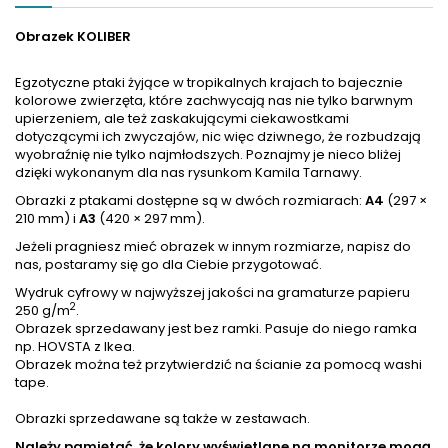
Obrazek KOLIBER
Egzotyczne ptaki żyjące w tropikalnych krajach to bajecznie
kolorowe zwierzęta, które zachwycają nas nie tylko barwnym
upierzeniem, ale też zaskakującymi ciekawostkami
dotyczącymi ich zwyczajów, nic więc dziwnego, że rozbudzają
wyobraźnię nie tylko najmłodszych. Poznajmy je nieco bliżej
dzięki wykonanym dla nas rysunkom Kamila Tarnawy.
Obrazki z ptakami dostępne są w dwóch rozmiarach:
A4
(297 ×
210 mm) i
A3
(420 × 297 mm).
Jeżeli pragniesz mieć obrazek w innym rozmiarze, napisz do
nas, postaramy się go dla Ciebie przygotować.
Wydruk cyfrowy w najwyższej jakości na gramaturze papieru
2
250 g/m
.
Obrazek sprzedawany jest bez ramki. Pasuje do niego ramka
np. HOVSTA z Ikea.
Obrazek można też przytwierdzić na ścianie za pomocą washi
tape.
Obrazki sprzedawane są także w zestawach.
Należy pamiętać, że kolory wyświetlane na monitorze mogą