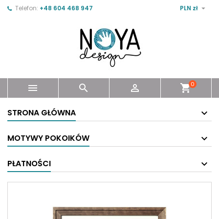

Telefon:
+48 604 468 947
PLN zł
0



shopping_cart
STRONA GŁÓWNA
MOTYWY POKOIKÓW
PŁATNOŚCI